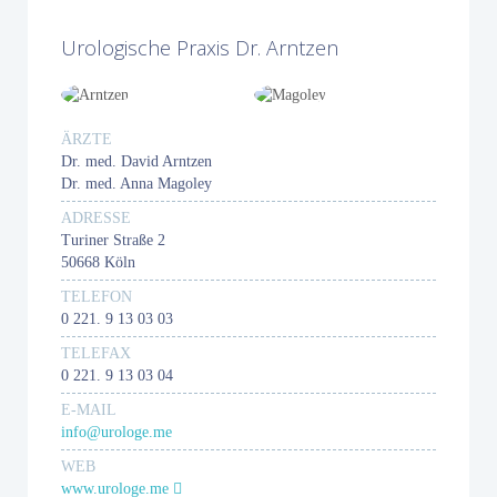
Urologische Praxis Dr. Arntzen
ÄRZTE
Dr. med. David Arntzen
Dr. med. Anna Magoley
ADRESSE
Turiner Straße 2
50668 Köln
TELEFON
0 221. 9 13 03 03
TELEFAX
0 221. 9 13 03 04
E-MAIL
info@urologe.me
WEB
www.urologe.me